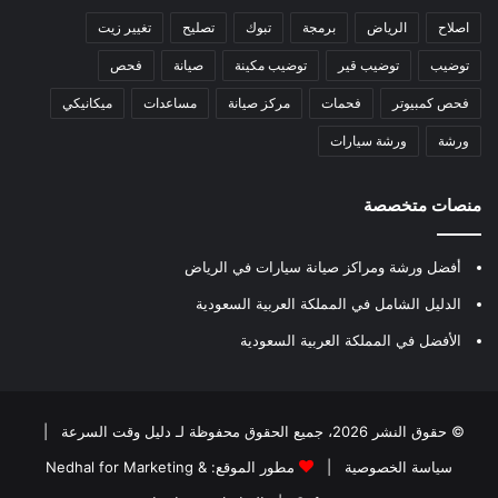
اصلاح
الرياض
برمجة
تبوك
تصليح
تغيير زيت
توضيب
توضيب قير
توضيب مكينة
صيانة
فحص
فحص كمبيوتر
فحمات
مركز صيانة
مساعدات
ميكانيكي
ورشة
ورشة سيارات
منصات متخصصة
أفضل ورشة ومراكز صيانة سيارات في الرياض
الدليل الشامل في المملكة العربية السعودية
الأفضل في المملكة العربية السعودية
© حقوق النشر 2026، جميع الحقوق محفوظة لـ
دليل وقت السرعة
|
سياسة الخصوصية
|
مطور الموقع:
Nedhal for Marketing &