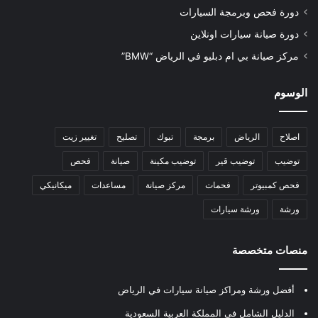
دورة فحص وبرمجة السيارات
دورة صيانة سيارات اونلاين
مركز صيانة بي ام دبليو في الرياض “BMW”
الوسوم
اصلاح
الرياض
برمجة
تبوك
تصليح
تغيير زيت
توضيب
توضيب قير
توضيب مكينة
صيانة
فحص
فحص كمبيوتر
فحمات
مركز صيانة
مساعدات
ميكانيكي
ورشة
ورشة سيارات
منصات متخصصة
أفضل ورشة ومراكز صيانة سيارات في الرياض
الدليل الشامل في المملكة العربية السعودية