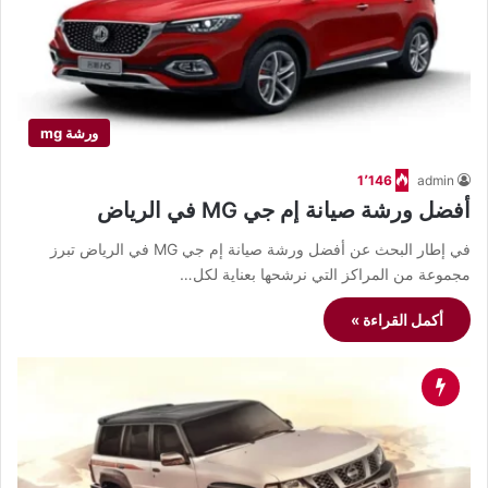
ورشة mg
1٬146
admin
أفضل ورشة صيانة إم جي MG في الرياض
في إطار البحث عن أفضل ورشة صيانة إم جي MG في الرياض تبرز
مجموعة من المراكز التي نرشحها بعناية لكل…
أكمل القراءة »