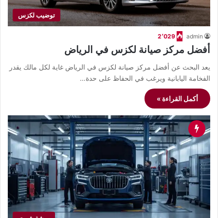
توضيب لكزس
2٬029
admin
أفضل مركز صيانة لكزس في الرياض
يعد البحث عن أفضل مركز صيانة لكزس في الرياض غاية لكل مالك يقدر
الفخامة اليابانية ويرغب في الحفاظ على حدة…
أكمل القراءة »