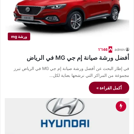
ورشة mg
1٬146
admin
أفضل ورشة صيانة إم جي MG في الرياض
في إطار البحث عن أفضل ورشة صيانة إم جي MG في الرياض تبرز
مجموعة من المراكز التي نرشحها بعناية لكل…
أكمل القراءة »