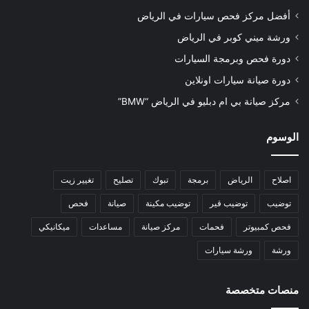
أفضل مركز فحص سيارات في الرياض
ورشة ميني كوبر في الرياض
دورة فحص وبرمجة السيارات
دورة صيانة سيارات اونلاين
مركز صيانة بي ام دبليو في الرياض “BMW”
الوسوم
اصلاح
الرياض
برمجة
تبوك
تصليح
تغيير زيت
توضيب
توضيب قير
توضيب مكينة
صيانة
فحص
فحص كمبيوتر
فحمات
مركز صيانة
مساعدات
ميكانيكي
ورشة
ورشة سيارات
منصات متخصصة