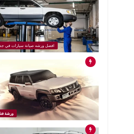
افضل ورشه صيانة سيارات في جد
ورشة فت