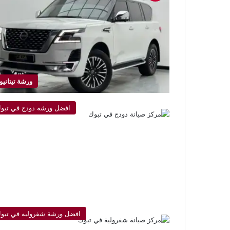
ورشة تيتانيو
افضل ورشة دودج في تبو
افضل ورشة شفروليه في تبو