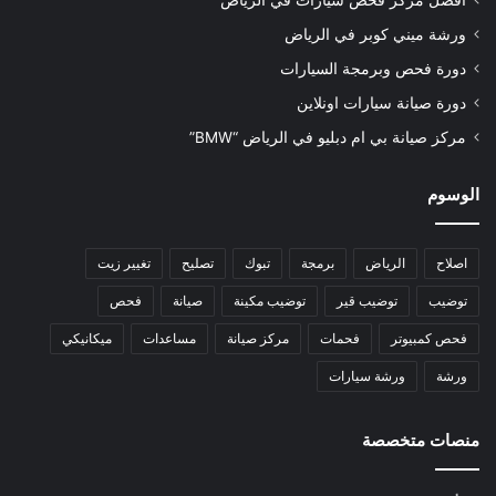
أفضل مركز فحص سيارات في الرياض
ورشة ميني كوبر في الرياض
دورة فحص وبرمجة السيارات
دورة صيانة سيارات اونلاين
مركز صيانة بي ام دبليو في الرياض “BMW”
الوسوم
اصلاح
الرياض
برمجة
تبوك
تصليح
تغيير زيت
توضيب
توضيب قير
توضيب مكينة
صيانة
فحص
فحص كمبيوتر
فحمات
مركز صيانة
مساعدات
ميكانيكي
ورشة
ورشة سيارات
منصات متخصصة