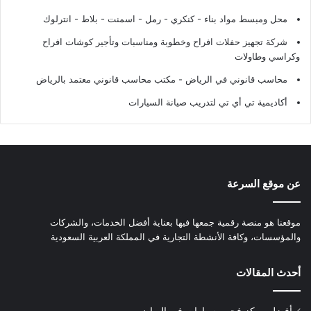
محل ومبسط مواد بناء - كنكري - رمل - اسمنت - بلاط - انترلوك
شركة تجهيز حفلات افراح وخطوبة ومناسبات وتأجير كوشات افراح
وكراسي وطاولات
محاسب قانوني في الرياض - مكتب محاسب قانوني معتمد بالرياض
أكاديمية تي أي تي لتدريب صيانة السيارات
عن موقع السرعة
موقعنا هو منصة رقمية جمعها فيها بعناية أفضل الخدمات، والشركات
والمؤسسات، وكافة الأنشطة التجارية في المملكة العربية السعودية
أحدث المقالات