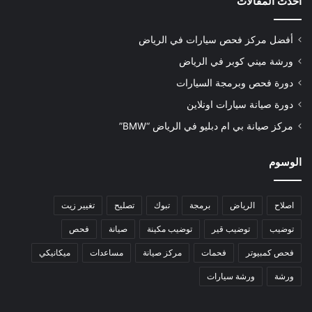
أحدث المقالات
أفضل مركز فحص سيارات في الرياض
ورشة ميني كوبر في الرياض
دورة فحص وبرمجة السيارات
دورة صيانة سيارات اونلاين
مركز صيانة بي ام دبليو في الرياض “BMW”
الوسوم
اصلاح
الرياض
برمجة
تبوك
تصليح
تغيير زيت
توضيب
توضيب قير
توضيب مكينة
صيانة
فحص
فحص كمبيوتر
فحمات
مركز صيانة
مساعدات
ميكانيكي
ورشة
ورشة سيارات