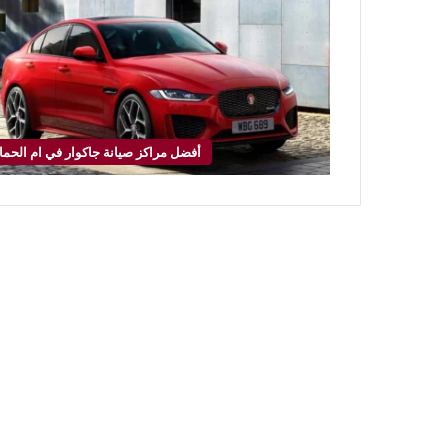
أفضل مراكز صيانة جاكوار في ام الحما