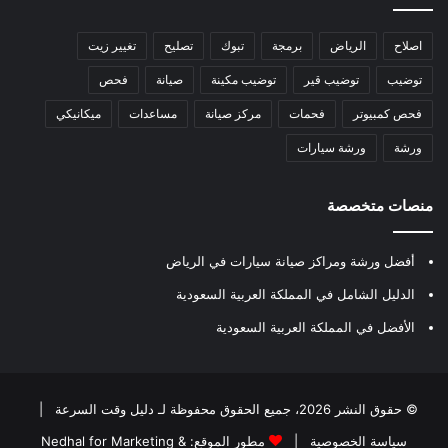
اصلاح
الرياض
برمجة
تبوك
تصليح
تغيير زيت
توضيب
توضيب قير
توضيب مكينة
صيانة
فحص
فحص كمبيوتر
فحمات
مركز صيانة
مساعدات
ميكانيكي
ورشة
ورشة سيارات
منصات متخصصة
أفضل ورشة ومراكز صيانة سيارات في الرياض
الدليل الشامل في المملكة العربية السعودية
الأفضل في المملكة العربية السعودية
© حقوق النشر 2026، جميع الحقوق محفوظة لـ
دليل وقت السرعة
|
سياسة الخصوصية
|
مطور الموقع:
Nedhal for Marketing &