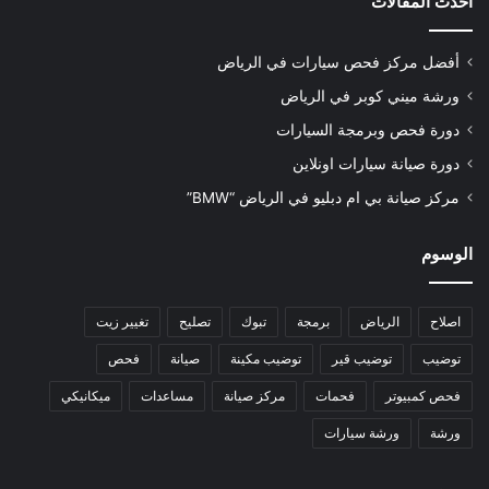
أحدث المقالات
أفضل مركز فحص سيارات في الرياض
ورشة ميني كوبر في الرياض
دورة فحص وبرمجة السيارات
دورة صيانة سيارات اونلاين
مركز صيانة بي ام دبليو في الرياض “BMW”
الوسوم
اصلاح
الرياض
برمجة
تبوك
تصليح
تغيير زيت
توضيب
توضيب قير
توضيب مكينة
صيانة
فحص
فحص كمبيوتر
فحمات
مركز صيانة
مساعدات
ميكانيكي
ورشة
ورشة سيارات