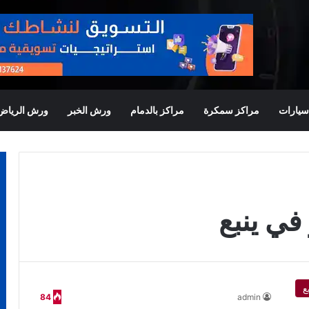
يارات
مراكز سمكرة
مراكز بالدمام
ورش الخبر
ورش الرياض
في ينبع
ع
84
admin