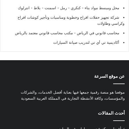
محل ومبسط مواد بناء - كنكري - رمل - اسمنت - بلاط - انترلوك
شركة تجهيز حفلات افراح وخطوبة ومناسبات وتأجير كوشات افراح
وكراسي وطاولات
محاسب قانوني في الرياض - مكتب محاسب قانوني معتمد بالرياض
أكاديمية تي أي تي لتدريب صيانة السيارات
عن موقع السرعة
موقعنا هو منصة رقمية جمعها فيها بعناية أفضل الخدمات، والشركات
والمؤسسات، وكافة الأنشطة التجارية في المملكة العربية السعودية
أحدث المقالات