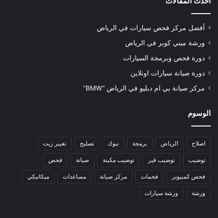
أحدث المقالات
أفضل مركز فحص سيارات في الرياض
ورشة ميني كوبر في الرياض
دورة فحص وبرمجة السيارات
دورة صيانة سيارات اونلاين
مركز صيانة بي ام دبليو في الرياض “BMW”
الوسوم
اصلاح
الرياض
برمجة
تبوك
تصليح
تغيير زيت
توضيب
توضيب قير
توضيب مكينة
صيانة
فحص
فحص كمبيوتر
فحمات
مركز صيانة
مساعدات
ميكانيكي
ورشة
ورشة سيارات