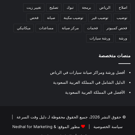
اصلاح
الرياض
برمجة
تبوك
تصليح
تغيير زيت
توضيب
توضيب قير
توضيب مكينة
صيانة
فحص
فحص كمبيوتر
فحمات
مركز صيانة
مساعدات
ميكانيكي
ورشة
ورشة سيارات
منصات متخصصة
أفضل ورشة ومراكز صيانة سيارات في الرياض
الدليل الشامل في المملكة العربية السعودية
الأفضل في المملكة العربية السعودية
© حقوق النشر 2026، جميع الحقوق محفوظة لـ
دليل وقت السرعة
|
سياسة الخصوصية
|
مطور الموقع:
Nedhal for Marketing &