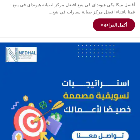
أفضل ميكانيكي هيونداي في ينبع افضل مركز لصيانة هيونداي في ينبع :
قمنا بانتقاء افضل مركز صيانة سيارات في ينبع…
أكمل القراءة »