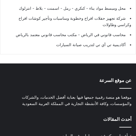
محل ومبسط مواد بناء - كنكري - رمل - اسمنت - بلاط - انترلوك
شركة تجهيز حفلات افراح وخطوبة ومناسبات وتأجير كوشات افراح
وكراسي وطاولات
محاسب قانوني في الرياض - مكتب محاسب قانوني معتمد بالرياض
أكاديمية تي أي تي لتدريب صيانة السيارات
عن موقع السرعة
موقعنا هو منصة رقمية جمعها فيها بعناية أفضل الخدمات، والشركات
والمؤسسات، وكافة الأنشطة التجارية في المملكة العربية السعودية
أحدث المقالات