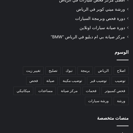
أفضل مركز فحص سيارات في الرياض
ورشة ميني كوبر في الرياض
دورة فحص وبرمجة السيارات
دورة صيانة سيارات اونلاين
مركز صيانة بي ام دبليو في الرياض “BMW”
الوسوم
اصلاح
الرياض
برمجة
تبوك
تصليح
تغيير زيت
توضيب
توضيب قير
توضيب مكينة
صيانة
فحص
فحص كمبيوتر
فحمات
مركز صيانة
مساعدات
ميكانيكي
ورشة
ورشة سيارات
منصات متخصصة