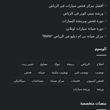
أفضل مركز فحص سيارات في الرياض
ورشة ميني كوبر في الرياض
دورة فحص وبرمجة السيارات
دورة صيانة سيارات اونلاين
مركز صيانة بي ام دبليو في الرياض “BMW”
الوسوم
اصلاح
الرياض
برمجة
تبوك
تصليح
تغيير زيت
توضيب
توضيب قير
توضيب مكينة
صيانة
فحص
فحص كمبيوتر
فحمات
مركز صيانة
مساعدات
ميكانيكي
ورشة
ورشة سيارات
منصات متخصصة