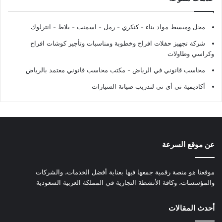
محل ومبسط مواد بناء - كنكري - رمل - اسمنت - بلاط - انترلوك
شركة تجهيز حفلات افراح وخطوبة ومناسبات وتأجير كوشات افراح
وكراسي وطاولات
محاسب قانوني في الرياض - مكتب محاسب قانوني معتمد بالرياض
أكاديمية تي أي تي لتدريب صيانة السيارات
عن موقع السرعة
موقعنا هو منصة رقمية جمعها فيها بعناية أفضل الخدمات، والشركات
والمؤسسات، وكافة الأنشطة التجارية في المملكة العربية السعودية
أحدث المقالات