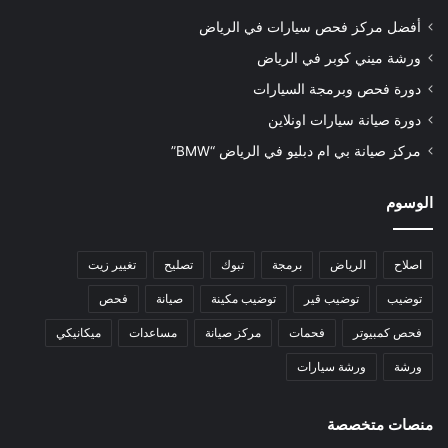
أفضل مركز فحص سيارات في الرياض
ورشة ميني كوبر في الرياض
دورة فحص وبرمجة السيارات
دورة صيانة سيارات اونلاين
مركز صيانة بي ام دبليو في الرياض “BMW”
الوسوم
اصلاح
الرياض
برمجة
تبوك
تصليح
تغيير زيت
توضيب
توضيب قير
توضيب مكينة
صيانة
فحص
فحص كمبيوتر
فحمات
مركز صيانة
مساعدات
ميكانيكي
ورشة
ورشة سيارات
منصات متخصصة