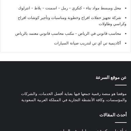
محل ومبسط مواد بناء - كنكري - رمل - اسمنت - بلاط - انترلوك
شركة تجهيز حفلات افراح وخطوبة ومناسبات وتأجير كوشات افراح
وكراسي وطاولات
محاسب قانوني في الرياض - مكتب محاسب قانوني معتمد بالرياض
أكاديمية تي أي تي لتدريب صيانة السيارات
عن موقع السرعة
موقعنا هو منصة رقمية جمعها فيها بعناية أفضل الخدمات، والشركات
والمؤسسات، وكافة الأنشطة التجارية في المملكة العربية السعودية
أحدث المقالات