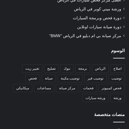
أفضل مركز فحص سيارات في الرياض
ورشة ميني كوبر في الرياض
دورة فحص وبرمجة السيارات
دورة صيانة سيارات اونلاين
مركز صيانة بي ام دبليو في الرياض “BMW”
الوسوم
اصلاح
الرياض
برمجة
تبوك
تصليح
تغيير زيت
توضيب
توضيب قير
توضيب مكينة
صيانة
فحص
فحص كمبيوتر
فحمات
مركز صيانة
مساعدات
ميكانيكي
ورشة
ورشة سيارات
منصات متخصصة