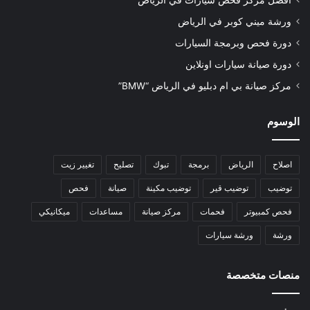
أفضل مركز فحص سيارات في الرياض
ورشة ميني كوبر في الرياض
دورة فحص وبرمجة السيارات
دورة صيانة سيارات اونلاين
مركز صيانة بي ام دبليو في الرياض “BMW”
الوسوم
اصلاح
الرياض
برمجة
تبوك
تصليح
تغيير زيت
توضيب
توضيب قير
توضيب مكينة
صيانة
فحص
فحص كمبيوتر
فحمات
مركز صيانة
مساعدات
ميكانيكي
ورشة
ورشة سيارات
منصات متخصصة