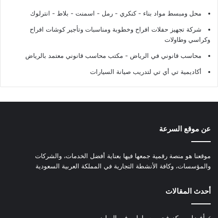
محل ومبسط مواد بناء - كنكري - رمل - اسمنت - بلاط - انترلوك
شركة تجهيز حفلات افراح وخطوبة ومناسبات وتأجير كوشات افراح
وكراسي وطاولات
محاسب قانوني في الرياض - مكتب محاسب قانوني معتمد بالرياض
أكاديمية تي أي تي لتدريب صيانة السيارات
عن موقع السرعة
موقعنا هو منصة رقمية جمعها فيها بعناية أفضل الخدمات، والشركات
والمؤسسات، وكافة الأنشطة التجارية في المملكة العربية السعودية
أحدث المقالات