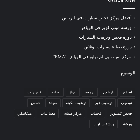
أحدث المقالات
أفضل مركز فحص سيارات في الرياض
ورشة ميني كوبر في الرياض
دورة فحص وبرمجة السيارات
دورة صيانة سيارات اونلاين
مركز صيانة بي ام دبليو في الرياض “BMW”
الوسوم
اصلاح
الرياض
برمجة
تبوك
تصليح
تغيير زيت
توضيب
توضيب قير
توضيب مكينة
صيانة
فحص
فحص كمبيوتر
فحمات
مركز صيانة
مساعدات
ميكانيكي
ورشة
ورشة سيارات