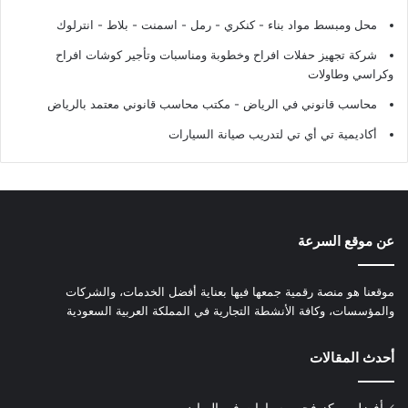
محل ومبسط مواد بناء - كنكري - رمل - اسمنت - بلاط - انترلوك
شركة تجهيز حفلات افراح وخطوبة ومناسبات وتأجير كوشات افراح
وكراسي وطاولات
محاسب قانوني في الرياض - مكتب محاسب قانوني معتمد بالرياض
أكاديمية تي أي تي لتدريب صيانة السيارات
عن موقع السرعة
موقعنا هو منصة رقمية جمعها فيها بعناية أفضل الخدمات، والشركات
والمؤسسات، وكافة الأنشطة التجارية في المملكة العربية السعودية
أحدث المقالات