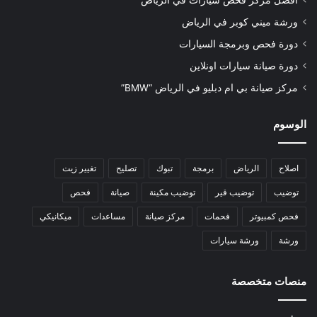
أفضل مركز فحص سيارات في الرياض
ورشة ميني كوبر في الرياض
دورة فحص وبرمجة السيارات
دورة صيانة سيارات اونلاين
مركز صيانة بي ام دبليو في الرياض “BMW”
الوسوم
اصلاح
الرياض
برمجة
تبوك
تصليح
تغيير زيت
توضيب
توضيب قير
توضيب مكينة
صيانة
فحص
فحص كمبيوتر
فحمات
مركز صيانة
مساعدات
ميكانيكي
ورشة
ورشة سيارات
منصات متخصصة