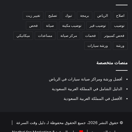
اصلاح
الرياض
برمجة
تبوك
تصليح
تغيير زيت
توضيب
توضيب قير
توضيب مكينة
صيانة
فحص
فحص كمبيوتر
فحمات
مركز صيانة
مساعدات
ميكانيكي
ورشة
ورشة سيارات
منصات متخصصة
أفضل ورشة ومراكز صيانة سيارات في الرياض
الدليل الشامل في المملكة العربية السعودية
الأفضل في المملكة العربية السعودية
© حقوق النشر 2026، جميع الحقوق محفوظة لـ
دليل وقت السرعة
|
سياسة الخصوصية
|
مطور الموقع:
Nedhal for Marketing &