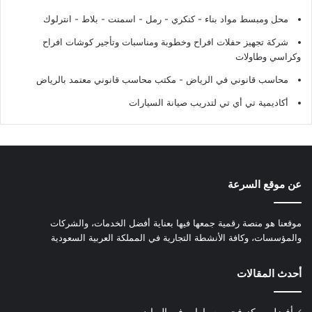
محل ومبسط مواد بناء - كنكري - رمل - اسمنت - بلاط - انترلوك
شركة تجهيز حفلات افراح وخطوبة ومناسبات وتأجير كوشات افراح
وكراسي وطاولات
محاسب قانوني في الرياض - مكتب محاسب قانوني معتمد بالرياض
أكاديمية تي أي تي لتدريب صيانة السيارات
عن موقع السرعة
موقعنا هو منصة رقمية جمعها فيها بعناية أفضل الخدمات، والشركات
والمؤسسات، وكافة الأنشطة التجارية في المملكة العربية السعودية
أحدث المقالات