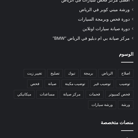
أفضل مركز فحص سيارات في الرياض
ورشة ميني كوبر في الرياض
دورة فحص وبرمجة السيارات
دورة صيانة سيارات اونلاين
مركز صيانة بي ام دبليو في الرياض “BMW”
الوسوم
اصلاح
الرياض
برمجة
تبوك
تصليح
تغيير زيت
توضيب
توضيب قير
توضيب مكينة
صيانة
فحص
فحص كمبيوتر
فحمات
مركز صيانة
مساعدات
ميكانيكي
ورشة
ورشة سيارات
منصات متخصصة