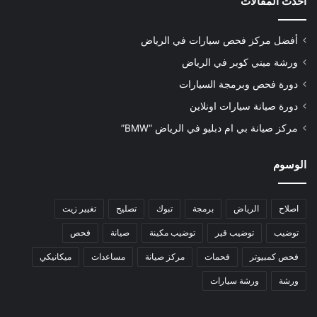
أحدث المقالات
أفضل مركز فحص سيارات في الرياض
ورشة ميني كوبر في الرياض
دورة فحص وبرمجة السيارات
دورة صيانة سيارات اونلاين
مركز صيانة بي ام دبليو في الرياض “BMW”
الوسوم
اصلاح
الرياض
برمجة
تبوك
تصليح
تغيير زيت
توضيب
توضيب قير
توضيب مكينة
صيانة
فحص
فحص كمبيوتر
فحمات
مركز صيانة
مساعدات
ميكانيكي
ورشة
ورشة سيارات