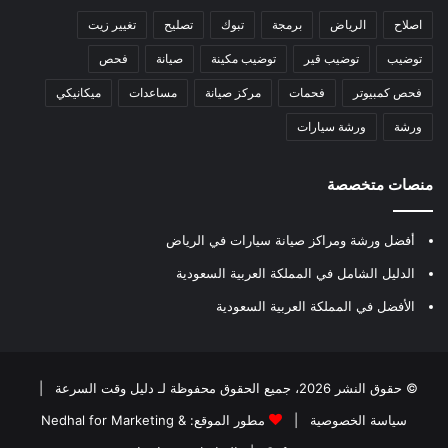
اصلاح
الرياض
برمجة
تبوك
تصليح
تغيير زيت
توضيب
توضيب قير
توضيب مكينة
صيانة
فحص
فحص كمبيوتر
فحمات
مركز صيانة
مساعدات
ميكانيكي
ورشة
ورشة سيارات
منصات متخصصة
أفضل ورشة ومراكز صيانة سيارات في الرياض
الدليل الشامل في المملكة العربية السعودية
الأفضل في المملكة العربية السعودية
© حقوق النشر 2026، جميع الحقوق محفوظة لـ
دليل وقت السرعة
|
سياسة الخصوصية
|
مطور الموقع:
Nedhal for Marketing &