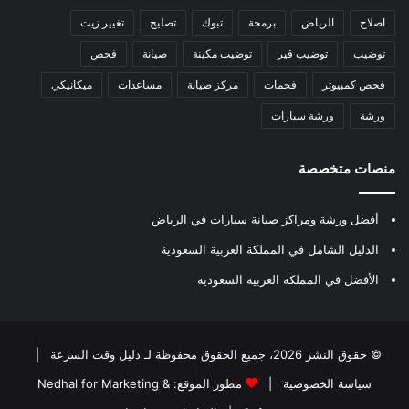
اصلاح
الرياض
برمجة
تبوك
تصليح
تغيير زيت
توضيب
توضيب قير
توضيب مكينة
صيانة
فحص
فحص كمبيوتر
فحمات
مركز صيانة
مساعدات
ميكانيكي
ورشة
ورشة سيارات
منصات متخصصة
أفضل ورشة ومراكز صيانة سيارات في الرياض
الدليل الشامل في المملكة العربية السعودية
الأفضل في المملكة العربية السعودية
© حقوق النشر 2026، جميع الحقوق محفوظة لـ
دليل وقت السرعة
|
سياسة الخصوصية
|
مطور الموقع:
Nedhal for Marketing &