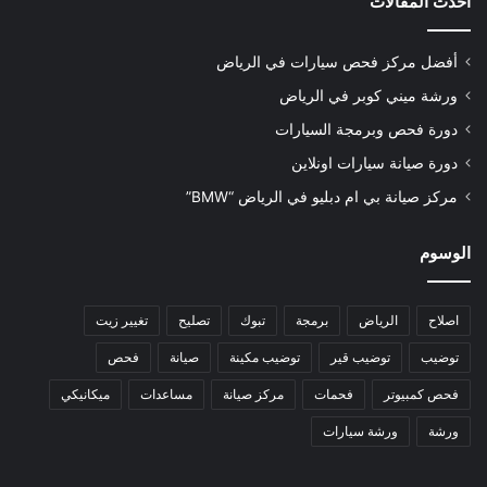
أحدث المقالات
أفضل مركز فحص سيارات في الرياض
ورشة ميني كوبر في الرياض
دورة فحص وبرمجة السيارات
دورة صيانة سيارات اونلاين
مركز صيانة بي ام دبليو في الرياض “BMW”
الوسوم
اصلاح
الرياض
برمجة
تبوك
تصليح
تغيير زيت
توضيب
توضيب قير
توضيب مكينة
صيانة
فحص
فحص كمبيوتر
فحمات
مركز صيانة
مساعدات
ميكانيكي
ورشة
ورشة سيارات