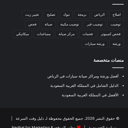
اصلاح
الرياض
برمجة
تبوك
تصليح
تغيير زيت
توضيب
توضيب قير
توضيب مكينة
صيانة
فحص
فحص كمبيوتر
فحمات
مركز صيانة
مساعدات
ميكانيكي
ورشة
ورشة سيارات
منصات متخصصة
أفضل ورشة ومراكز صيانة سيارات في الرياض
الدليل الشامل في المملكة العربية السعودية
الأفضل في المملكة العربية السعودية
© حقوق النشر 2026، جميع الحقوق محفوظة لـ
دليل وقت السرعة
|
سياسة الخصوصية
|
مطور الموقع:
Nedhal for Marketing &