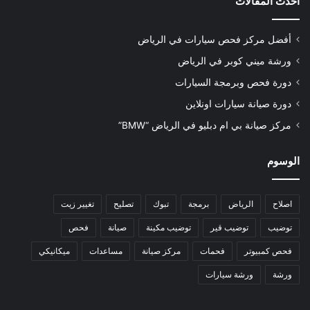
أحدث المقالات
أفضل مركز فحص سيارات في الرياض
ورشة ميني كوبر في الرياض
دورة فحص وبرمجة السيارات
دورة صيانة سيارات اونلاين
مركز صيانة بي ام دبليو في الرياض “BMW”
الوسوم
اصلاح
الرياض
برمجة
تبوك
تصليح
تغيير زيت
توضيب
توضيب قير
توضيب مكينة
صيانة
فحص
فحص كمبيوتر
فحمات
مركز صيانة
مساعدات
ميكانيكي
ورشة
ورشة سيارات