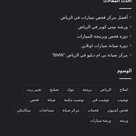
أحدث المقالات
أفضل مركز فحص سيارات في الرياض
ورشة ميني كوبر في الرياض
دورة فحص وبرمجة السيارات
دورة صيانة سيارات اونلاين
مركز صيانة بي ام دبليو في الرياض “BMW”
الوسوم
اصلاح
الرياض
برمجة
تبوك
تصليح
تغيير زيت
توضيب
توضيب قير
توضيب مكينة
صيانة
فحص
فحص كمبيوتر
فحمات
مركز صيانة
مساعدات
ميكانيكي
ورشة
ورشة سيارات