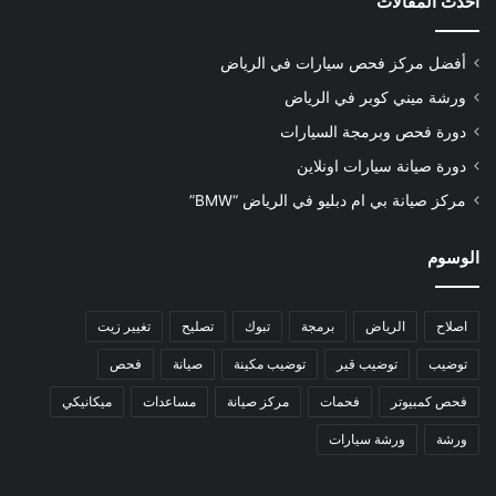
أحدث المقالات
أفضل مركز فحص سيارات في الرياض
ورشة ميني كوبر في الرياض
دورة فحص وبرمجة السيارات
دورة صيانة سيارات اونلاين
مركز صيانة بي ام دبليو في الرياض “BMW”
الوسوم
اصلاح
الرياض
برمجة
تبوك
تصليح
تغيير زيت
توضيب
توضيب قير
توضيب مكينة
صيانة
فحص
فحص كمبيوتر
فحمات
مركز صيانة
مساعدات
ميكانيكي
ورشة
ورشة سيارات