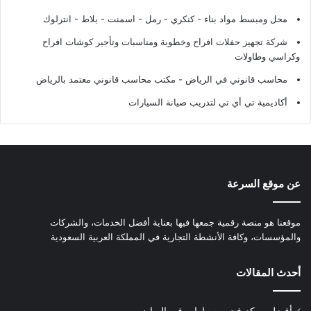
محل ومبسط مواد بناء - كنكري - رمل - اسمنت - بلاط - انترلوك
شركة تجهيز حفلات افراح وخطوبة ومناسبات وتأجير كوشات افراح
وكراسي وطاولات
محاسب قانوني في الرياض - مكتب محاسب قانوني معتمد بالرياض
أكاديمية تي أي تي لتدريب صيانة السيارات
عن موقع السرعة
موقعنا هو منصة رقمية جمعها فيها بعناية أفضل الخدمات، والشركات
والمؤسسات، وكافة الأنشطة التجارية في المملكة العربية السعودية
أحدث المقالات