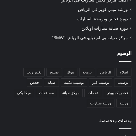
أفضل مركز فحص سيارات في الرياض
ورشة ميني كوبر في الرياض
دورة فحص وبرمجة السيارات
دورة صيانة سيارات اونلاين
مركز صيانة بي ام دبليو في الرياض “BMW”
الوسوم
اصلاح
الرياض
برمجة
تبوك
تصليح
تغيير زيت
توضيب
توضيب قير
توضيب مكينة
صيانة
فحص
فحص كمبيوتر
فحمات
مركز صيانة
مساعدات
ميكانيكي
ورشة
ورشة سيارات
منصات متخصصة