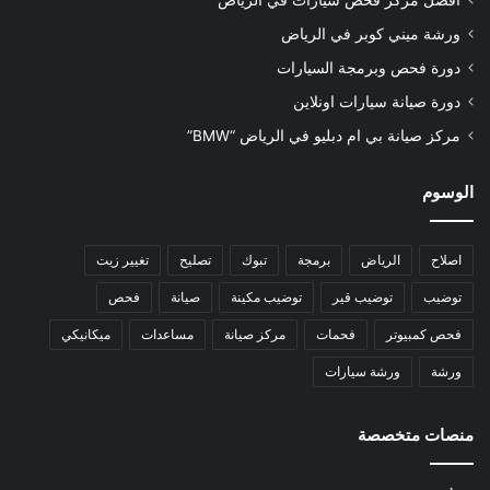
أفضل مركز فحص سيارات في الرياض
ورشة ميني كوبر في الرياض
دورة فحص وبرمجة السيارات
دورة صيانة سيارات اونلاين
مركز صيانة بي ام دبليو في الرياض “BMW”
الوسوم
اصلاح
الرياض
برمجة
تبوك
تصليح
تغيير زيت
توضيب
توضيب قير
توضيب مكينة
صيانة
فحص
فحص كمبيوتر
فحمات
مركز صيانة
مساعدات
ميكانيكي
ورشة
ورشة سيارات
منصات متخصصة