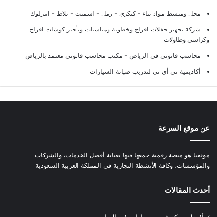
محل ومبسط مواد بناء - كنكري - رمل - اسمنت - بلاط - انترلوك
شركة تجهيز حفلات افراح وخطوبة ومناسبات وتأجير كوشات افراح
وكراسي وطاولات
محاسب قانوني في الرياض - مكتب محاسب قانوني معتمد بالرياض
أكاديمية تي أي تي لتدريب صيانة السيارات
عن موقع السرعة
موقعنا هو منصة رقمية جمعها فيها بعناية أفضل الخدمات، والشركات
والمؤسسات، وكافة الأنشطة التجارية في المملكة العربية السعودية
أحدث المقالات