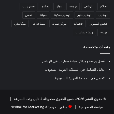
اصلاح
الرياض
برمجة
تبوك
تصليح
تغيير زيت
توضيب
توضيب قير
توضيب مكينة
صيانة
فحص
فحص كمبيوتر
فحمات
مركز صيانة
مساعدات
ميكانيكي
ورشة
ورشة سيارات
منصات متخصصة
أفضل ورشة ومراكز صيانة سيارات في الرياض
الدليل الشامل في المملكة العربية السعودية
الأفضل في المملكة العربية السعودية
© حقوق النشر 2026، جميع الحقوق محفوظة لـ
دليل وقت السرعة
|
سياسة الخصوصية
|
مطور الموقع:
Nedhal for Marketing &