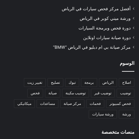
أفضل مركز فحص سيارات في الرياض
ورشة ميني كوبر في الرياض
دورة فحص وبرمجة السيارات
دورة صيانة سيارات اونلاين
مركز صيانة بي ام دبليو في الرياض “BMW”
الوسوم
اصلاح
الرياض
برمجة
تبوك
تصليح
تغيير زيت
توضيب
توضيب قير
توضيب مكينة
صيانة
فحص
فحص كمبيوتر
فحمات
مركز صيانة
مساعدات
ميكانيكي
ورشة
ورشة سيارات
منصات متخصصة