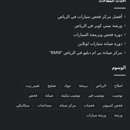
أحدث المقالات
أفضل مركز فحص سيارات في الرياض
ورشة ميني كوبر في الرياض
دورة فحص وبرمجة السيارات
دورة صيانة سيارات اونلاين
مركز صيانة بي ام دبليو في الرياض “BMW”
الوسوم
اصلاح
الرياض
برمجة
تبوك
تصليح
تغيير زيت
توضيب
توضيب قير
توضيب مكينة
صيانة
فحص
فحص كمبيوتر
فحمات
مركز صيانة
مساعدات
ميكانيكي
ورشة
ورشة سيارات