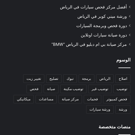
أفضل مركز فحص سيارات في الرياض
ورشة ميني كوبر في الرياض
دورة فحص وبرمجة السيارات
دورة صيانة سيارات اونلاين
مركز صيانة بي ام دبليو في الرياض “BMW”
الوسوم
اصلاح
الرياض
برمجة
تبوك
تصليح
تغيير زيت
توضيب
توضيب قير
توضيب مكينة
صيانة
فحص
فحص كمبيوتر
فحمات
مركز صيانة
مساعدات
ميكانيكي
ورشة
ورشة سيارات
منصات متخصصة