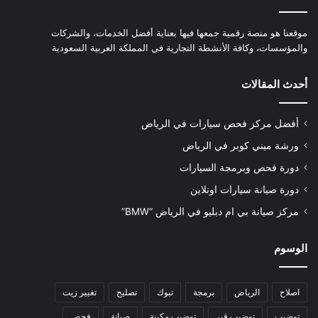
موقعنا هو منصة رقمية جمعها فيها بعناية أفضل الخدمات، والشركات
والمؤسسات، وكافة الأنشطة التجارية في المملكة العربية السعودية
أحدث المقالات
أفضل مركز فحص سيارات في الرياض
ورشة ميني كوبر في الرياض
دورة فحص وبرمجة السيارات
دورة صيانة سيارات اونلاين
مركز صيانة بي ام دبليو في الرياض “BMW”
الوسوم
اصلاح
الرياض
برمجة
تبوك
تصليح
تغيير زيت
توضيب
توضيب قير
توضيب مكينة
صيانة
فحص