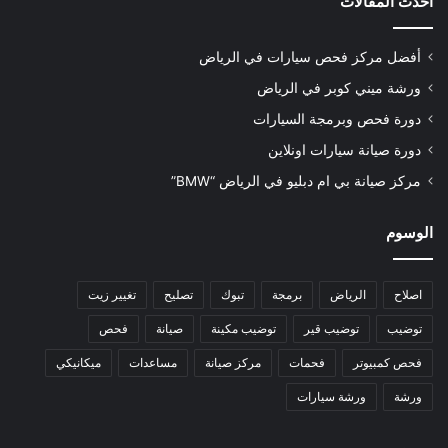
أحدث المقالات
أفضل مركز فحص سيارات في الرياض
ورشة ميني كوبر في الرياض
دورة فحص وبرمجة السيارات
دورة صيانة سيارات اونلاين
مركز صيانة بي ام دبليو في الرياض “BMW”
الوسوم
اصلاح
الرياض
برمجة
تبوك
تصليح
تغيير زيت
توضيب
توضيب قير
توضيب مكينة
صيانة
فحص
فحص كمبيوتر
فحمات
مركز صيانة
مساعدات
ميكانيكي
ورشة
ورشة سيارات