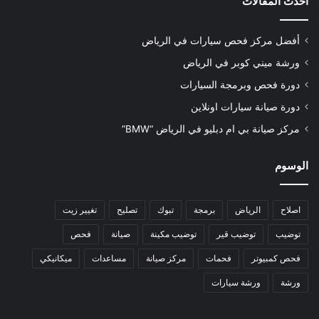
أحدث المقالات
أفضل مركز فحص سيارات في الرياض
ورشة ميني كوبر في الرياض
دورة فحص وبرمجة السيارات
دورة صيانة سيارات اونلاين
مركز صيانة بي ام دبليو في الرياض “BMW”
الوسوم
اصلاح
الرياض
برمجة
تبوك
تصليح
تغيير زيت
توضيب
توضيب قير
توضيب مكينة
صيانة
فحص
فحص كمبيوتر
فحمات
مركز صيانة
مساعدات
ميكانيكي
ورشة
ورشة سيارات