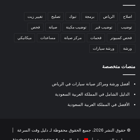
اصلاح
الرياض
برمجة
تبوك
تصليح
تغيير زيت
توضيب
توضيب قير
توضيب مكينة
صيانة
فحص
فحص كمبيوتر
فحمات
مركز صيانة
مساعدات
ميكانيكي
ورشة
ورشة سيارات
منصات متخصصة
أفضل ورشة ومراكز صيانة سيارات في الرياض
الدليل الشامل في المملكة العربية السعودية
الأفضل في المملكة العربية السعودية
© حقوق النشر 2026، جميع الحقوق محفوظة لـ
دليل وقت السرعة
|
سياسة الخصوصية
|
مطور الموقع:
Nedhal for Marketing &