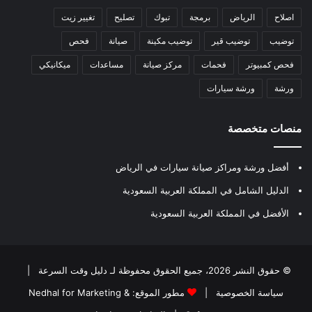
اصلاح
الرياض
برمجة
تبوك
تصليح
تغيير زيت
توضيب
توضيب قير
توضيب مكينة
صيانة
فحص
فحص كمبيوتر
فحمات
مركز صيانة
مساعدات
ميكانيكي
ورشة
ورشة سيارات
منصات متخصصة
أفضل ورشة ومراكز صيانة سيارات في الرياض
الدليل الشامل في المملكة العربية السعودية
الأفضل في المملكة العربية السعودية
© حقوق النشر 2026، جميع الحقوق محفوظة لـ
دليل وقت السرعة
|
سياسة الخصوصية
|
مطور الموقع:
Nedhal for Marketing &