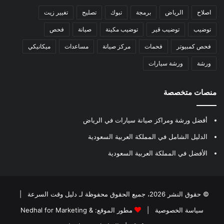
اصلاح
الرياض
برمجة
تبوك
تصليح
تغيير زيت
توضيب
توضيب قير
توضيب مكينة
صيانة
فحص
فحص كمبيوتر
فحمات
مركز صيانة
مساعدات
ميكانيكي
ورشة
ورشة سيارات
منصات متخصصة
أفضل ورشة ومراكز صيانة سيارات في الرياض
الدليل الشامل في المملكة العربية السعودية
الأفضل في المملكة العربية السعودية
© حقوق النشر 2026، جميع الحقوق محفوظة لـ
دليل وقت السرعة
|
سياسة الخصوصية
|
مطور الموقع:
Nedhal for Marketing &