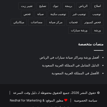
اصلاح
الرياض
برمجة
تبوك
تصليح
تغيير زيت
توضيب
توضيب قير
توضيب مكينة
صيانة
فحص
فحص كمبيوتر
فحمات
مركز صيانة
مساعدات
ميكانيكي
ورشة
ورشة سيارات
منصات متخصصة
أفضل ورشة ومراكز صيانة سيارات في الرياض
الدليل الشامل في المملكة العربية السعودية
الأفضل في المملكة العربية السعودية
© حقوق النشر 2026، جميع الحقوق محفوظة لـ
دليل وقت السرعة
|
سياسة الخصوصية
|
مطور الموقع:
Nedhal for Marketing &