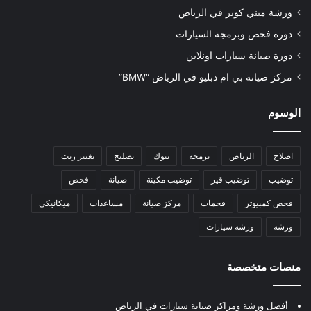
ورشة ميني كوبر في الرياض
دورة فحص وبرمجة السيارات
دورة صيانة سيارات اونلاين
مركز صيانة بي ام دبليو في الرياض “BMW”
الوسوم
اصلاح
الرياض
برمجة
تبوك
تصليح
تغيير زيت
توضيب
توضيب قير
توضيب مكينة
صيانة
فحص
فحص كمبيوتر
فحمات
مركز صيانة
مساعدات
ميكانيكي
ورشة
ورشة سيارات
منصات متخصصة
أفضل ورشة ومراكز صيانة سيارات في الرياض