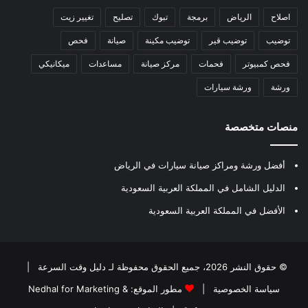
اصلاح
الرياض
برمجة
تبوك
تصليح
تغيير زيت
توضيب
توضيب قير
توضيب مكينة
صيانة
فحص
فحص كمبيوتر
فحمات
مركز صيانة
مساعدات
ميكانيكي
ورشة
ورشة سيارات
منصات متخصصة
أفضل ورشة ومراكز صيانة سيارات في الرياض
الدليل الشامل في المملكة العربية السعودية
الأفضل في المملكة العربية السعودية
© حقوق النشر 2026، جميع الحقوق محفوظة لـ
دليل وقت السرعة
|
سياسة الخصوصية
|
مطور الموقع:
Nedhal for Marketing &