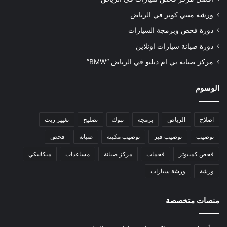
ورشة ميني كوبر في الرياض
دورة فحص وبرمجة السيارات
دورة صيانة سيارات اونلاين
مركز صيانة بي ام دبليو في الرياض “BMW”
الوسوم
اصلاح
الرياض
برمجة
تبوك
تصليح
تغيير زيت
توضيب
توضيب قير
توضيب مكينة
صيانة
فحص
فحص كمبيوتر
فحمات
مركز صيانة
مساعدات
ميكانيكي
ورشة
ورشة سيارات
منصات متخصصة