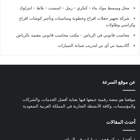
محل ومبسط مواد بناء - كنكري - رمل - اسمنت - بلاط - انترلوك
شركة تجهيز حفلات افراح وخطوبة ومناسبات وتأجير كوشات افراح
وكراسي وطاولات
محاسب قانوني في الرياض - مكتب محاسب قانوني معتمد بالرياض
أكاديمية تي أي تي لتدريب صيانة السيارات
عن موقع السرعة
موقعنا هو منصة رقمية جمعها فيها بعناية أفضل الخدمات، والشركات
والمؤسسات، وكافة الأنشطة التجارية في المملكة العربية السعودية
أحدث المقالات
أفضل مركز فحص سيارات في الرياض