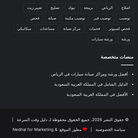
اصلاح
الرياض
برمجة
تبوك
تصليح
تغيير زيت
توضيب
توضيب قير
توضيب مكينة
صيانة
فحص
فحص كمبيوتر
فحمات
مركز صيانة
مساعدات
ميكانيكي
ورشة
ورشة سيارات
منصات متخصصة
أفضل ورشة ومراكز صيانة سيارات في الرياض
الدليل الشامل في المملكة العربية السعودية
الأفضل في المملكة العربية السعودية
© حقوق النشر 2026، جميع الحقوق محفوظة لـ
دليل وقت السرعة
|
سياسة الخصوصية
|
مطور الموقع:
Nedhal for Marketing &