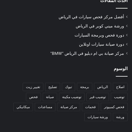
أحدث المقالات
أفضل مركز فحص سيارات في الرياض
ورشة ميني كوبر في الرياض
دورة فحص وبرمجة السيارات
دورة صيانة سيارات اونلاين
مركز صيانة بي ام دبليو في الرياض “BMW”
الوسوم
اصلاح
الرياض
برمجة
تبوك
تصليح
تغيير زيت
توضيب
توضيب قير
توضيب مكينة
صيانة
فحص
فحص كمبيوتر
فحمات
مركز صيانة
مساعدات
ميكانيكي
ورشة
ورشة سيارات