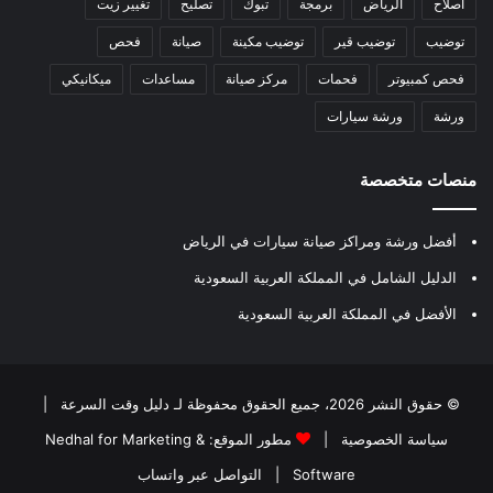
اصلاح
الرياض
برمجة
تبوك
تصليح
تغيير زيت
توضيب
توضيب قير
توضيب مكينة
صيانة
فحص
فحص كمبيوتر
فحمات
مركز صيانة
مساعدات
ميكانيكي
ورشة
ورشة سيارات
منصات متخصصة
أفضل ورشة ومراكز صيانة سيارات في الرياض
الدليل الشامل في المملكة العربية السعودية
الأفضل في المملكة العربية السعودية
© حقوق النشر 2026، جميع الحقوق محفوظة لـ
دليل وقت السرعة
|
سياسة الخصوصية
|
مطور الموقع:
Nedhal for Marketing &
Software
|
التواصل عبر واتساب